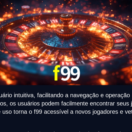
ário intuitiva, facilitando a navegação e operaçã
os, os usuários podem facilmente encontrar seus jo
 uso torna o f99 acessível a novos jogadores e v