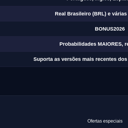
Real Brasileiro (BRL) e vária
BONUS2026
Probabilidades MAIORES, re
Suporta as versões mais recentes dos
Ofertas especiais