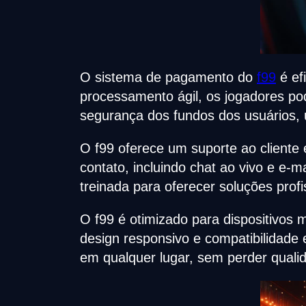
O sistema de pagamento do
f99
é ef
processamento ágil, os jogadores po
segurança dos fundos dos usuários, u
O f99 oferece um suporte ao cliente
contato, incluindo chat ao vivo e e-m
treinada para oferecer soluções prof
O f99 é otimizado para dispositivos 
design responsivo e compatibilidade 
em qualquer lugar, sem perder qual