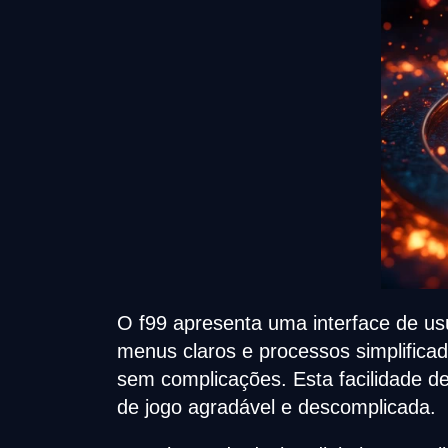
O f99 apresenta uma interface de usu
menus claros e processos simplificad
sem complicações. Esta facilidade de
de jogo agradável e descomplicada.