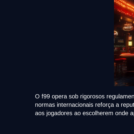
O f99 opera sob rigorosos regulamen
normas internacionais reforça a repu
aos jogadores ao escolherem onde a