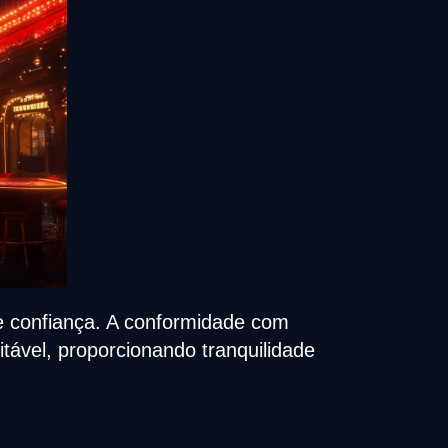
e confiança. A conformidade com
tável, proporcionando tranquilidade