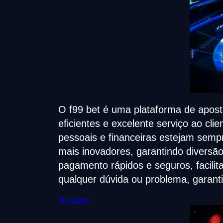
O f99 bet é uma plataforma de apost
eficientes e excelente serviço ao cl
pessoais e financeiras estejam semp
mais inovadores, garantindo diversão
pagamento rápidos e seguros, facilit
qualquer dúvida ou problema, garantin
10 game