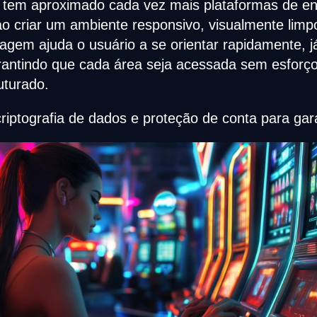
il tem aproximado cada vez mais plataformas de en
ao criar um ambiente responsivo, visualmente lim
em ajuda o usuário a se orientar rapidamente, j
garantindo que cada área seja acessada sem esforç
uturado.
criptografia de dados e proteção de conta para ga