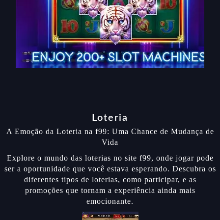
Loteria
A Emoção da Loteria na f99: Uma Chance de Mudança de
Vida
Explore o mundo das loterias no site f99, onde jogar pode
ser a oportunidade que você estava esperando. Descubra os
diferentes tipos de loterias, como participar, e as
promoções que tornam a experiência ainda mais
emocionante.