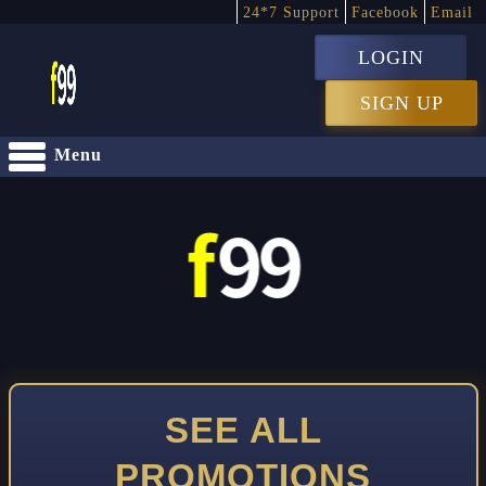
24*7 Support
Facebook
Email
LOGIN
SIGN UP
Menu
SEE ALL
PROMOTIONS