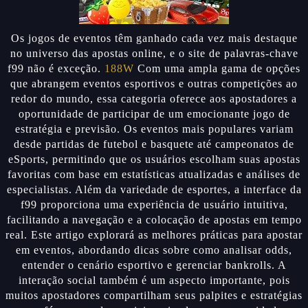
Os jogos de eventos têm ganhado cada vez mais destaque
no universo das apostas online, e o site de palavras-chave
f99 não é exceção.
188W
Com uma ampla gama de opções
que abrangem eventos esportivos e outras competições ao
redor do mundo, essa categoria oferece aos apostadores a
oportunidade de participar de um emocionante jogo de
estratégia e previsão. Os eventos mais populares variam
desde partidas de futebol e basquete até campeonatos de
eSports, permitindo que os usuários escolham suas apostas
favoritas com base em estatísticas atualizadas e análises de
especialistas. Além da variedade de esportes, a interface da
f99 proporciona uma experiência de usuário intuitiva,
facilitando a navegação e a colocação de apostas em tempo
real. Este artigo explorará as melhores práticas para apostar
em eventos, abordando dicas sobre como analisar odds,
entender o cenário esportivo e gerenciar bankrolls. A
interação social também é um aspecto importante, pois
muitos apostadores compartilham seus palpites e estratégias