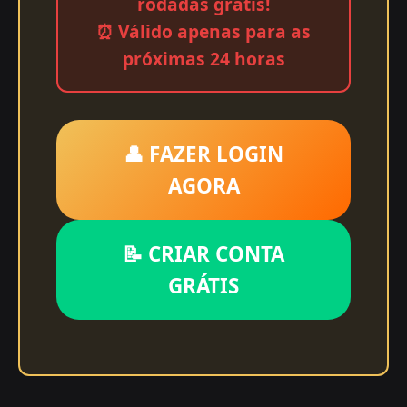
rodadas grátis!
⏰ Válido apenas para as
próximas 24 horas
👤 FAZER LOGIN
AGORA
📝 CRIAR CONTA
GRÁTIS