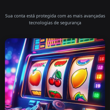
Sua conta está protegida com as mais avançadas
tecnologias de segurança