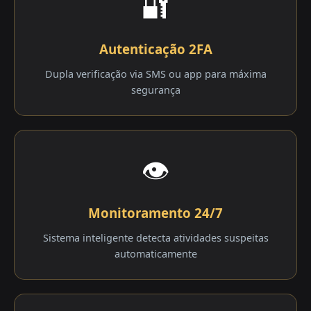
🔐
Autenticação 2FA
Dupla verificação via SMS ou app para máxima
segurança
👁️
Monitoramento 24/7
Sistema inteligente detecta atividades suspeitas
automaticamente