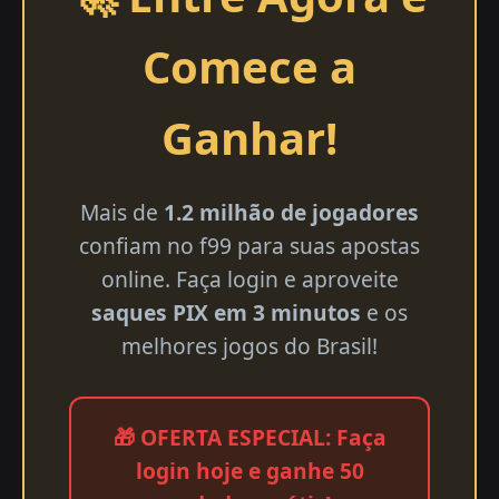
Comece a
Ganhar!
Mais de
1.2 milhão de jogadores
confiam no f99 para suas apostas
online. Faça login e aproveite
saques PIX em 3 minutos
e os
melhores jogos do Brasil!
🎁 OFERTA ESPECIAL: Faça
login hoje e ganhe 50