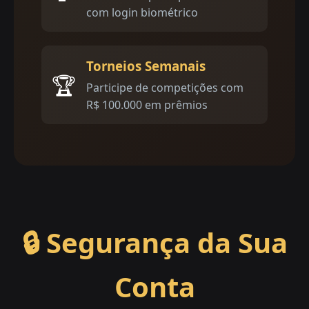
com login biométrico
Torneios Semanais
🏆
Participe de competições com
R$ 100.000 em prêmios
🔒 Segurança da Sua
Conta